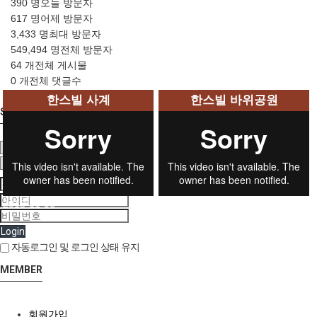
390 명
오늘 방문자
617 명
어제 방문자
3,433 명
최대 방문자
549,494 명
전체 방문자
64 개
전체 게시물
0 개
전체 댓글수
94 명
전체 회원수
한스빌 사계
한스빌 바위공원
SEARCH
2018-11-06
Login
자동로그인 및 로그인 상태 유지
MEMBER
회원가입