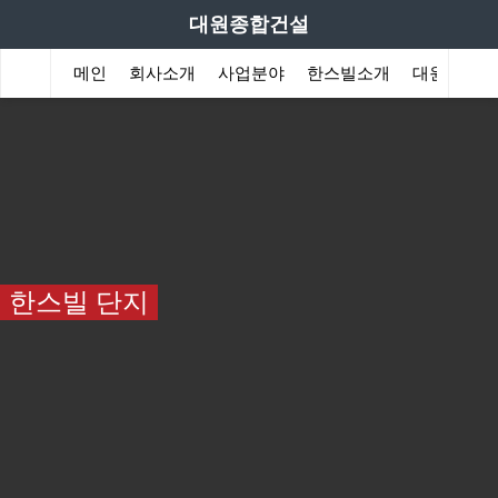
대원종합건설
메인
회사소개
사업분야
한스빌소개
대원이야기
한스빌 단지