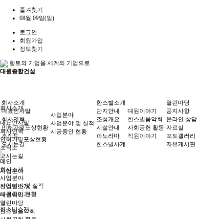
즐겨찾기
08월 09일(일)
로그인
회원가입
정보찾기
향토의 기업을 세계의 기업으로
대원종합건설
회사소개
한스빌소개
열린마당
회사소개
대표인사말
단지안내
대원이야기
공지사항
사업분야
회사연혁
조성개요
한스빌음악회
온라인 상담
대표인사말
사업분야 및 실적
인허가및포상현황
시설안내
사회공헌 활동
자료실
회사연혁
시공중인 현황
조직도
파노라마
직원이야기
포토갤러리
인허가및포상현황
오시는길
한스빌사계
자유게시판
조직도
오시는길
메인
회사소개
사업분야
사업분야
사업분야 및 실적
한스빌소개
시공중인 현황
대원이야기
열린마당
한스빌소개
한스빌음악회