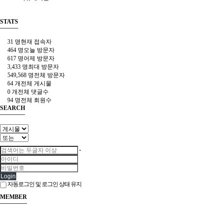
STATS
31 명
현재 접속자
464 명
오늘 방문자
617 명
어제 방문자
3,433 명
최대 방문자
549,568 명
전체 방문자
64 개
전체 게시물
0 개
전체 댓글수
94 명
전체 회원수
SEARCH
Login
자동로그인 및 로그인 상태 유지
MEMBER