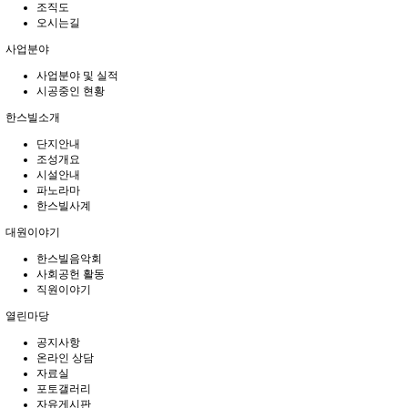
조직도
오시는길
사업분야
사업분야 및 실적
시공중인 현황
한스빌소개
단지안내
조성개요
시설안내
파노라마
한스빌사계
대원이야기
한스빌음악회
사회공헌 활동
직원이야기
열린마당
공지사항
온라인 상담
자료실
포토갤러리
자유게시판