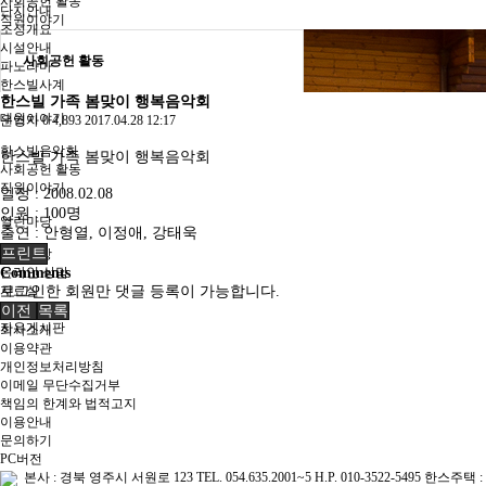
사회공헌 활동
단지안내
직원이야기
조성개요
시설안내
사회공헌 활동
파노라마
한스빌사계
한스빌 가족 봄맞이 행복음악회
대원이야기
운영자
0
4,893
2017.04.28 12:17
한스빌음악회
한스빌 가족 봄맞이 행복음악회
사회공헌 활동
직원이야기
일정 : 2008.02.08
인원 : 100명
열린마당
출연 : 안형열, 이정애, 강태욱
프린트
공지사항
온라인 상담
Comments
자료실
로그인한 회원만 댓글 등록이 가능합니다.
포토갤러리
이전
목록
자유게시판
회사소개
이용약관
개인정보처리방침
이메일 무단수집거부
책임의 한계와 법적고지
이용안내
문의하기
PC버전
본사 : 경북 영주시 서원로 123 TEL. 054.635.2001~5 H.P. 010-3522-5495 한스주택 :