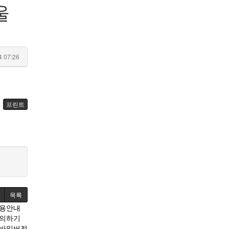
울
4 07:26
프린트
목록
용안내
의하기
바일버전