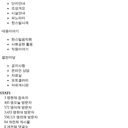
단지안내
조성개요
시설안내
파노라마
한스빌사계
대원이야기
한스빌음악회
사회공헌 활동
직원이야기
열린마당
공지사항
온라인 상담
자료실
포토갤러리
자유게시판
STATS
3 명
현재 접속자
445 명
오늘 방문자
572 명
어제 방문자
3,433 명
최대 방문자
550,121 명
전체 방문자
64 개
전체 게시물
0 개
전체 댓글수