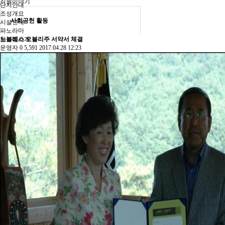
직원이야기
단지안내
조성개요
사회공헌 활동
시설안내
파노라마
한스빌사계
노블레스 오블리주 서약서 체결
운영자
0
5,591
2017.04.28 12:23
대원이야기
한스빌음악회
사회공헌 활동
직원이야기
열린마당
공지사항
온라인 상담
자료실
포토갤러리
자유게시판