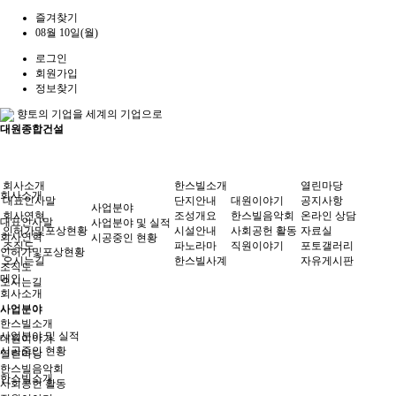
즐겨찾기
08월 10일(월)
로그인
회원가입
정보찾기
향토의 기업을 세계의 기업으로
대원종합건설
회사소개
한스빌소개
열린마당
회사소개
대표인사말
단지안내
대원이야기
공지사항
사업분야
회사연혁
조성개요
한스빌음악회
온라인 상담
대표인사말
사업분야 및 실적
인허가및포상현황
시설안내
사회공헌 활동
자료실
회사연혁
시공중인 현황
조직도
파노라마
직원이야기
포토갤러리
인허가및포상현황
오시는길
한스빌사계
자유게시판
조직도
메인
오시는길
회사소개
사업분야
사업분야
한스빌소개
사업분야 및 실적
대원이야기
시공중인 현황
열린마당
한스빌음악회
한스빌소개
사회공헌 활동