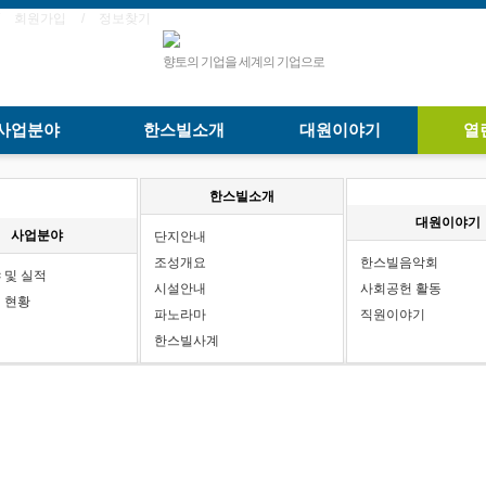
회원가입
정보찾기
향토의 기업을 세계의 기업으로
사업분야
한스빌소개
대원이야기
열
한스빌소개
대원이야기
사업분야
단지안내
조성개요
한스빌음악회
 및 실적
시설안내
사회공헌 활동
 현황
파노라마
직원이야기
한스빌사계