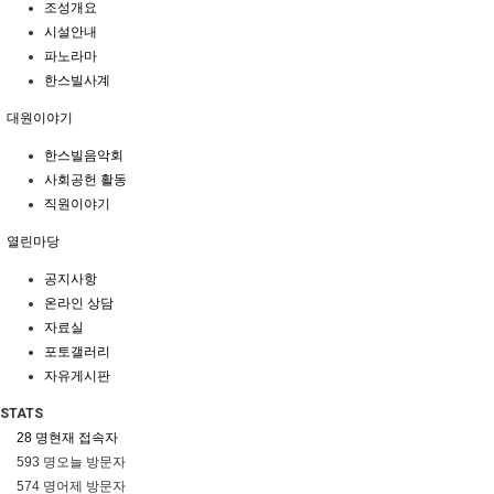
조성개요
시설안내
파노라마
한스빌사계
대원이야기
한스빌음악회
사회공헌 활동
직원이야기
열린마당
공지사항
온라인 상담
자료실
포토갤러리
자유게시판
STATS
28 명
현재 접속자
593 명
오늘 방문자
574 명
어제 방문자