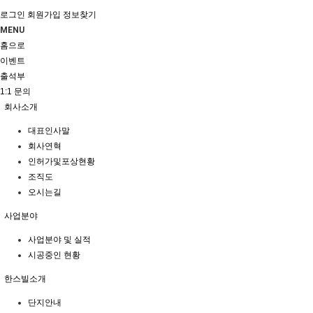
로그인
회원가입
정보찾기
MENU
홈으로
이벤트
출석부
1:1 문의
회사소개
대표인사말
회사연혁
인허가및포상현황
조직도
오시는길
사업분야
사업분야 및 실적
시공중인 현황
한스빌소개
단지안내