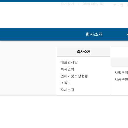
즐겨찾기
08월 06일(목)
로그인
회사소개
회사소개
대표인사말
회사연혁
사업분야
인허가및포상현황
시공중인
조직도
오시는길