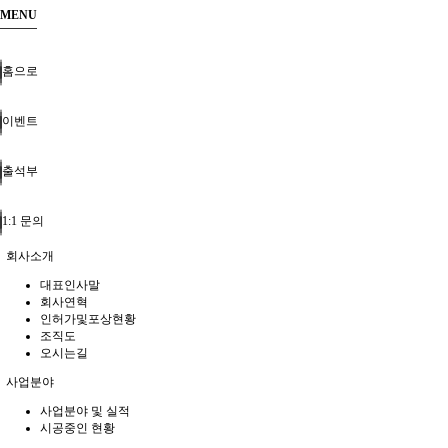
MENU
홈으로
이벤트
출석부
1:1 문의
회사소개
대표인사말
회사연혁
인허가및포상현황
조직도
오시는길
사업분야
사업분야 및 실적
시공중인 현황