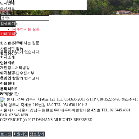
FAQ
단지안내
조성개요
자주하는 질문
시설안내
파노라마
검색하기
한스빌사계
자주하시는 질문
대원이야기
카테고리
자주하시는 질문
한스빌음악회
사회공헌 활동
등록된 FAQ가 없습니다.
직원이야기
회사소개
이용약관
열린마당
개인정보처리방침
공지사항
이메일 무단수집거부
온라인 상담
책임의 한계와 법적고지
자료실
이용안내
포토갤러리
문의하기
자유게시판
PC버전
본사 : 경북 영주시 서원로 123 TEL. 054.635.2001~5 H.P. 010-3522-5495 한스주택 :
경북 영주시 죽계로 219번길 18-9 TEL. 054.636.1101~3
서울지사 : 서울시 강남구 논현로 641 대우아이빌힐타운 421호 TEL. 02.3445.4891
FAX. 02.545.1859
COPYRIGHT (c) 2017 DWHANS All RIGHTS RESERVED.
로그인
회원가입
정보찾기