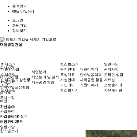
즐겨찾기
08월 07일(금)
로그인
회원가입
정보찾기
향토의 기업을 세계의 기업으로
대원종합건설
회사소개
한스빌소개
열린마당
회사소개
대표인사말
단지안내
대원이야기
공지사항
사업분야
회사연혁
조성개요
한스빌음악회
온라인 상담
대표인사말
사업분야 및 실적
인허가및포상현황
시설안내
사회공헌 활동
자료실
회사연혁
시공중인 현황
조직도
파노라마
직원이야기
포토갤러리
인허가및포상현황
오시는길
한스빌사계
자유게시판
조직도
오시는길
메인
회사소개
사업분야
사업분야
사업분야 및 실적
한스빌소개
시공중인 현황
대원이야기
열린마당
한스빌소개