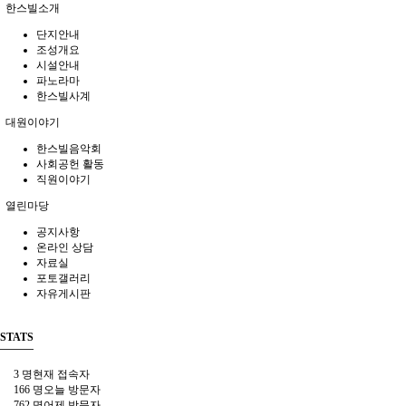
한스빌소개
단지안내
조성개요
시설안내
파노라마
한스빌사계
대원이야기
한스빌음악회
사회공헌 활동
직원이야기
열린마당
공지사항
온라인 상담
자료실
포토갤러리
자유게시판
STATS
3 명
현재 접속자
166 명
오늘 방문자
762 명
어제 방문자