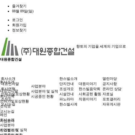
즐겨찾기
08월 09일(일)
로그인
회원가입
정보찾기
향토의 기업을 세계의 기업으로
대원종합건설
회사소개
한스빌소개
열린마당
회사소개
대표인사말
단지안내
대원이야기
공지사항
사업분야
회사연혁
조성개요
한스빌음악회
온라인 상담
대표인사말
사업분야 및 실적
인허가및포상현황
시설안내
사회공헌 활동
자료실
회사연혁
시공중인 현황
조직도
파노라마
직원이야기
포토갤러리
인허가및포상현황
오시는길
한스빌사계
자유게시판
조직도
오시는길
메인
회사소개
사업분야
사업분야
사업분야 및 실적
한스빌소개