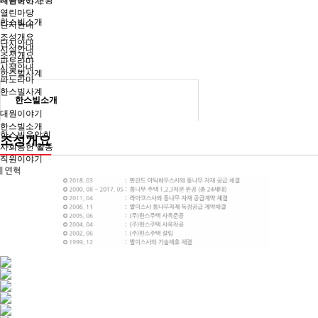
시공중인 현황
대원이야기
열린마당
한스빌소개
단지안내
조성개요
단지안내
시설안내
조성개요
파노라마
시설안내
한스빌사계
파노라마
한스빌사계
한스빌소개
대원이야기
한스빌소개
한스빌음악회
조성개요
사회공헌 활동
직원이야기
열린마당
공지사항
온라인 상담
자료실
포토갤러리
자유게시판