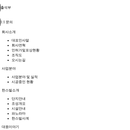
출석부
1:1 문의
회사소개
대표인사말
회사연혁
인허가및포상현황
조직도
오시는길
사업분야
사업분야 및 실적
시공중인 현황
한스빌소개
단지안내
조성개요
시설안내
파노라마
한스빌사계
대원이야기