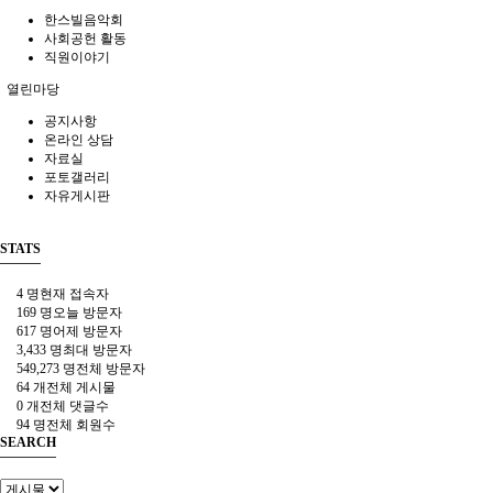
한스빌음악회
사회공헌 활동
직원이야기
열린마당
공지사항
온라인 상담
자료실
포토갤러리
자유게시판
STATS
4 명
현재 접속자
169 명
오늘 방문자
617 명
어제 방문자
3,433 명
최대 방문자
549,273 명
전체 방문자
64 개
전체 게시물
0 개
전체 댓글수
94 명
전체 회원수
SEARCH